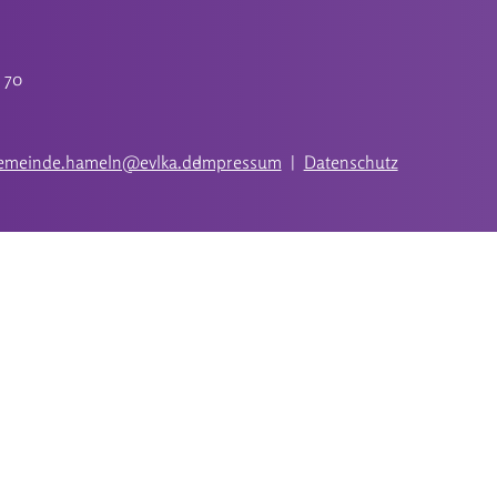
4 70
gemeinde.hameln@evlka.de
Impressum
|
Datenschutz